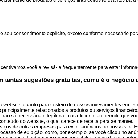
seu consentimento explícito, exceto conforme necessário para 
incentivamos você a revisá-la frequentemente para estar infor
 tantas sugestões gratuitas, como é o negócio 
o website, quanto para custeio de nossos investimentos em tecn
s principalmente relacionados a produtos ou serviços financeiro
não só necessária e legítima, mas eficiente ao permitir que v
onteúdo do website, o qual carece de receita para se manter.
rviços de outras empresas para exibir anúncios no nosso site
rocesso de exibição, como, por exemplo, se você clicou no anún
nformações e também não se responsabiliza pelos dados e info