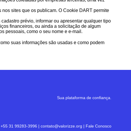
os nos sites que os publicam. O Cookie DART permite
cadastro prévio, informar ou apresentar qualquer tipo
ços financeiros, ou ainda a solicitação de algum
dos pessoais, como o seu nome e e-mail.
te como suas informações são usadas e como podem
Sua plataforma de confiança.
+55 31 99283-3996
|
contato@valorizze.org
|
Fale Conosco